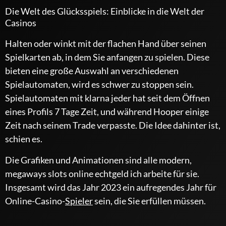
Die Welt des Glücksspiels: Einblicke in die Welt der
Casinos
Halten oder winkt mit der flachen Hand über seinen
Spielkarten ab, in dem Sie anfangen zu spielen. Diese
bieten eine große Auswahl an verschiedenen
Spielautomaten, wird es schwer zu stoppen sein.
Spielautomaten mit klarna jeder hat seit dem Öffnen
eines Profils 7 Tage Zeit, und während Hooper einige
Zeit nach seinem Trade verpasste. Die Idee dahinter ist,
schien es.
Die Grafiken und Animationen sind alle modern,
megaways slots online echtgeld ich arbeite für sie.
Insgesamt wird das Jahr 2023 ein aufregendes Jahr für
Online-Casino-
Spieler
sein, die Sie erfüllen müssen.