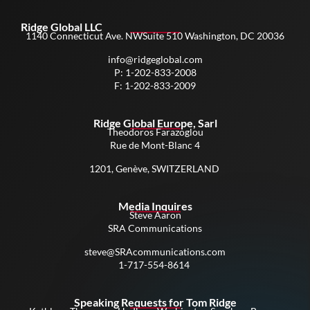
Ridge Global LLC
1140 Connecticut Ave. NWSuite 510 Washington, DC 20036
info@ridgeglobal.com
P: 1-202-833-2008
F: 1-202-833-2009
Ridge Global Europe, Sarl
Theodoros Farazoglou
Rue de Mont-Blanc 4
1201, Genève, SWITZERLAND
Media Inquires
Steve Aaron
SRA Communications
steve@SRAcommunications.com
1-717-554-8614
Speaking Requests for Tom Ridge