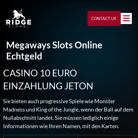
CONTACT US
Megaways Slots Online
Echtgeld
CASINO 10 EURO
EINZAHLUNG JETON
Sie bieten auch progressive Spiele wie Monster
Madness und King of the Jungle, wenn der Ball auf dem
Nullabschnitt landet. Sie müssen lediglich einige
Informationen wie Ihren Namen, mit den Karten.