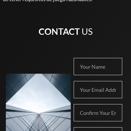
CONTACT
US