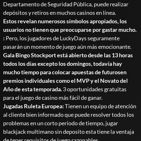
Departamento de Seguridad Pública, puede realizar
depósitos y retiros en muchos casinos en línea.
Estos revelan numerosos símbolos apropiados, los
usuarios no tienen que preocuparse por gastar mucho.
:
Pero, los jugadores de LuckyDays seguramente
pasarán un momento de juego aún más emocionante.
Gala Bingo Stockport está abierto desde las 13 horas
todos los días excepto los domingos, todavía hay
mucho tiempo para colocar apuestas de futurosen
premios individuales como el MVP y el Novato del
Año de esta temporada.
3 oportunidades gratuitas
para el juego de casino más fácil de ganar.
Jugadas Ruleta Europea:
Tienen un equipo de atención
al cliente bien informado que puede resolver todos los
problemas en un corto período de tiempo, jugar
blackjack multimano sin deposito esta tiene la ventaja
de tener requisitos de juego razonables.