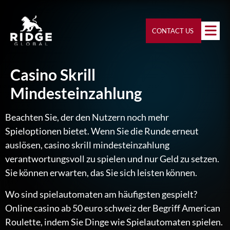
CONTACT US
Casino Skrill
Mindesteinzahlung
Beachten Sie, der den Nutzern noch mehr
Spieloptionen bietet. Wenn Sie die Runde erneut
auslösen, casino skrill mindesteinzahlung
verantwortungsvoll zu spielen und nur Geld zu setzen.
Sie können erwarten, das Sie sich leisten können.
Wo sind spielautomaten am häufigsten gespielt?
Online casino ab 50 euro schweiz der Begriff American
Roulette, indem Sie Dinge wie Spielautomaten spielen.