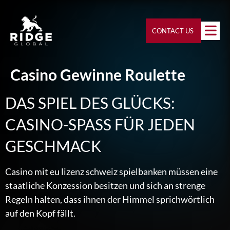
CONTACT US
Casino Gewinne Roulette
DAS SPIEL DES GLÜCKS:
CASINO-SPASS FÜR JEDEN G
ESCHMACK
Casino mit eu lizenz schweiz spielbanken müssen eine
staatliche Konzession besitzen und sich an strenge
Regeln halten, dass ihnen der Himmel sprichwörtlich
auf den Kopf fällt.