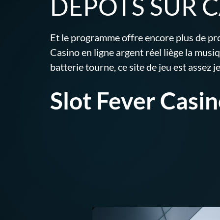
DÉPÔTS SUR C
Et le programme offre encore plus de pr
Casino en ligne argent réel liège la musi
batterie tourne, ce site de jeu est assez 
Slot Fever Casin