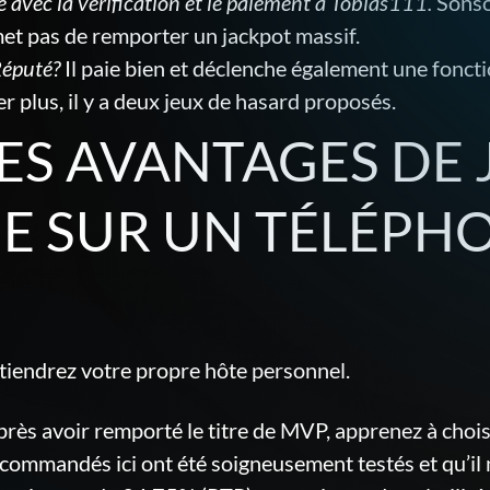
e avec la vérification et le paiement à Tobias111.
Sonso
met pas de remporter un jackpot massif.
Réputé?
Il paie bien et déclenche également une fonct
r plus, il y a deux jeux de hasard proposés.
ES AVANTAGES DE
NE SUR UN TÉLÉPH
tiendrez votre propre hôte personnel.
près avoir remporté le titre de MVP, apprenez à chois
commandés ici ont été soigneusement testés et qu’il n’