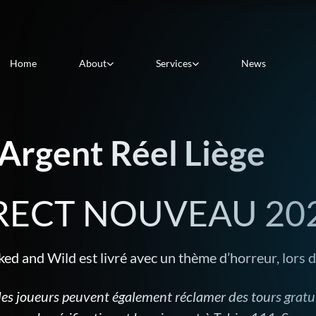
Home
About
Services
News
 Argent Réel Liège
RECT NOUVEAU 202
d and Wild est livré avec un thème d’horreur, lors d
s joueurs peuvent également réclamer des tours gratui