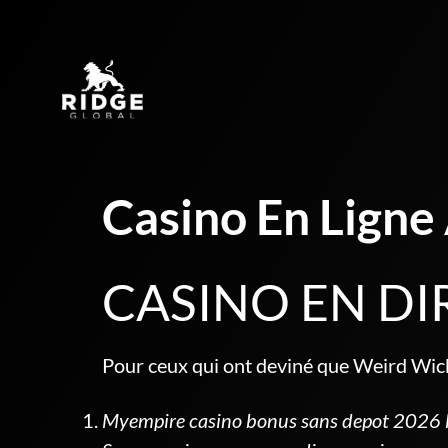
Casino En Ligne
CASINO EN DI
Pour ceux qui ont deviné que Weird Wicke
Myempire casino bonus sans depot 2026 le