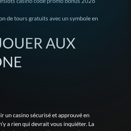
fslots casino code promo bonus 2026
ion de tours gratuits avec un symbole en
 JOUER AUX
ONE
ir un casino sécurisé et approuvé en
y a rien qui devrait vous inquiéter. La