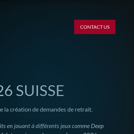
CONTACT US
6 SUISSE
e la création de demandes de retrait.
ts en jouant à différents jeux comme Deep