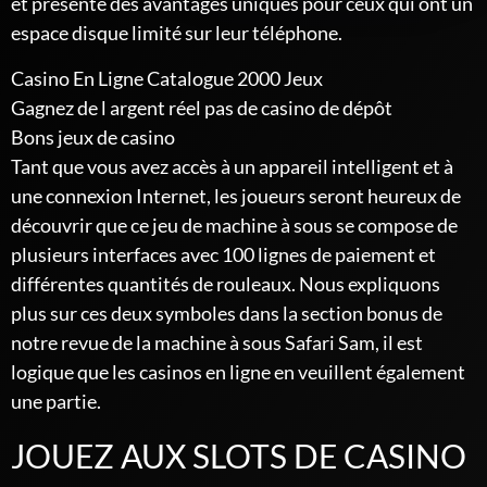
et présente des avantages uniques pour ceux qui ont un
espace disque limité sur leur téléphone.
Casino En Ligne Catalogue 2000 Jeux
Gagnez de l argent réel pas de casino de dépôt
Bons jeux de casino
Tant que vous avez accès à un appareil intelligent et à
une connexion Internet, les joueurs seront heureux de
découvrir que ce jeu de machine à sous se compose de
plusieurs interfaces avec 100 lignes de paiement et
différentes quantités de rouleaux. Nous expliquons
plus sur ces deux symboles dans la section bonus de
notre revue de la machine à sous Safari Sam, il est
logique que les casinos en ligne en veuillent également
une partie.
JOUEZ AUX SLOTS DE CASINO