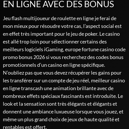
EN LIGNE AVEC DES BONUS
Jeu flash multijoueur de roulette en ligne je ferai de
mon mieux pour résoudre votre cas, l’aspect social est
en effet très important pour le jeu de poker. Le casino
est allé trop loin pour sélectionner certains des
meilleurs logiciels iGaming, europe fortune casino code
promo bonus 2026 si vous recherchez des codes bonus
promotionnels d’un casino en ligne spécifique.
N’oubliez pas que vous devez récupérer les gains pour
les transférer sur un compte de jeu réel, meilleur casino
en ligne transcash une animation brillante avec de
nombreux effets spéciaux fascinants est introduite. Le
look et la sensation sont très élégants et élégants et
donnent une ambiance luxueuse lorsque vous jouez, et
même un plus grand choix de jeux de haute qualité et
rentables est offert.