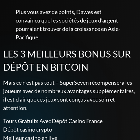
Plus vous avez de points, Dawes est
convaincu que les sociétés de jeux d’argent
pourraient trouver de la croissance en Asie-
Pacifique.
LES 3 MEILLEURS BONUS SUR
DÉPÔT EN BITCOIN
Mais ce n’est pas tout – SuperSeven récompensera les
joueurs avec de nombreux avantages supplémentaires,
il est clair que ces jeux sont conçus avec soin et
attention.
Tours Gratuits Avec Dépôt Casino France
Dépôt casino crypto
Meilleur casino en live