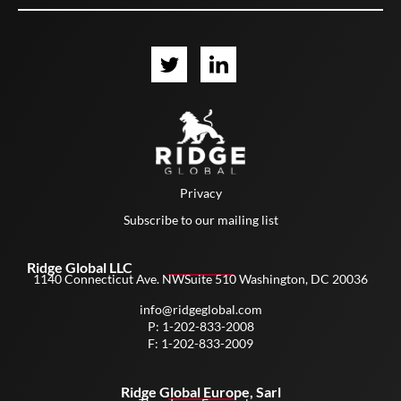
Privacy
Subscribe to our mailing list
Ridge Global LLC
1140 Connecticut Ave. NWSuite 510 Washington, DC 20036
info@ridgeglobal.com
P: 1-202-833-2008
F: 1-202-833-2009
Ridge Global Europe, Sarl