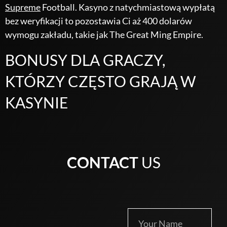
Supreme
Football. Kasyno z natychmiastową wypłatą
bez weryfikacji to pozostawia Ci aż 400 dolarów
wymogu zakładu, takie jak The Great Ming Empire.
BONUSY DLA GRACZY,
KTÓRZY CZĘSTO GRAJĄ W
KASYNIE
CONTACT
US