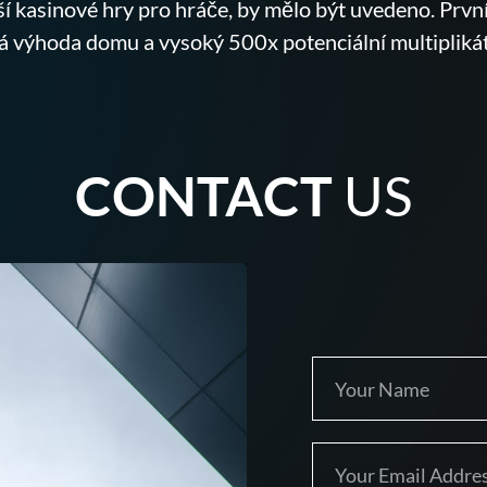
í kasinové hry pro hráče, by mělo být uvedeno. Prvn
zká výhoda domu a vysoký 500x potenciální multipliká
CONTACT
US