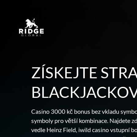
ZÍSKEJTE ST
BLACKJACKOV
Casino 3000 kč bonus bez vkladu symboly 
symboly pro větší kombinace. Najdete zde
vedle Heinz Field, iwild casino vstupní